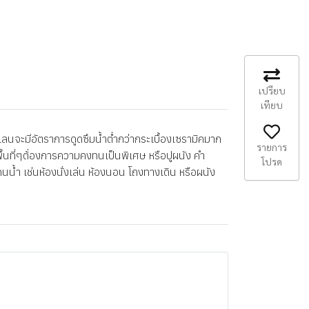
เปรียบ
เทียบ
นจะมีอัตราการดูดซึมน้ำต่ำกว่ากระเบื้องเซรามิคมาก
รายการ
พื้นที่ๆต้่องการความคงทนเป็นพิเศษ หรือปูผนัง คำ
โปรด
นน้ำ เช่นห้องนั่งเล่น ห้องนอน โถงทางเดิน หรือผนัง