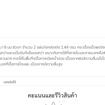
8 มม ผิวเงา จำนวน 2 แผ่นต่อกล่องต่อ 1.44 ตรม. กระเบื้องเนื้อพอร์ซเล
มิสูงกว่าและแร่ในดินที่แข็งแรงกว่า เหมาะกับการใช้ทั้งภายในและภายนอกหรือ
าบยาก ควรใช้ในพื้นที่ๆมีโอกาสเปียกน้ำน้อย เนื้องจากผิวมีความลื่นเมื่อโด
ยนอกที่มีโอกาสโดนฝน เนื่องจากมีความลื่นสูง
แกรนิตโต้
คะแนนและรีวิวสินค้า