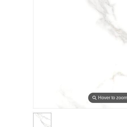
⚲
Hover to zoo