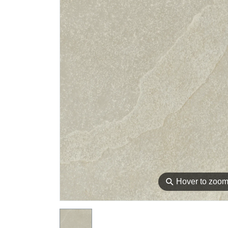
⚲
Hover to zoo