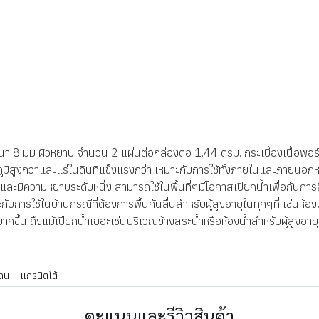
8 มม ผิวหยาบ จำนวน 2 แผ่นต่อกล่องต่อ 1.44 ตรม. กระเบื้องเนื้อพอร์ซ
ณภูมิสูงกว่าและแร่ในดินที่แข็งแรงกว่า เหมาะกับการใช้ทั้งภายในและภายนอก
ะมีความหยาบระดับหนึ่ง สามารถใช้ในพื้นที่ๆมีโอกาสเปียกน้ำเพื่อกันการลื่
กับการใช้ในบ้านกรณีที่ต้องการพื้นกันลื่นสำหรับผู้สูงอายุในทุกๆที่ เช่นห้
มากขึ้น ถึงแม้เปียกน้ำเยอะเช่นบริเวณข้างสระน้ำหรือห้องน้ำสำหรับผู้สูงอ
ลน
แกรนิตโต้
คะแนนและรีวิวสินค้า