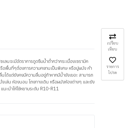
เปรียบ
เทียบ
เลนจะมีอัตราการดูดซึมน้ำต่ำกว่ากระเบื้องเซรามิค
รายการ
หรือพื้นที่ๆต้่องการความคงทนเป็นพิเศษ หรือปูผนัง คำ
โปรด
นได้แต่ยังคงมีความลื่นอยู่ถ้าหากมีน้ำขังเยอะ สามารถ
องนั่งเล่น ห้องนอน โถงทางเดิน หรือผนังห้องต่างๆ และยัง
ายุ แนะนำให้ใช้หยาบระดับ R10-R11