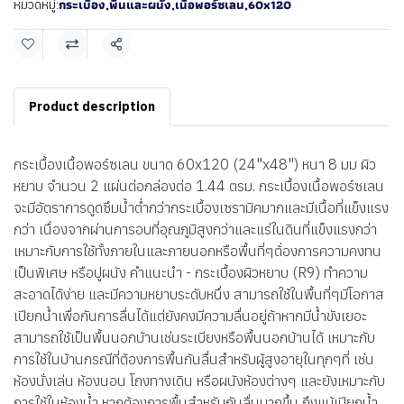
กระเบื้อง
,
พื้นและผนัง
,
เนื้อพอร์ซเลน
,
60x120
หมวดหมู่:
แชร์
Product description
กระเบื้องเนื้อพอร์ซเลน ขนาด 60x120 (24"x48") หนา 8 มม ผิว
หยาบ จำนวน 2 แผ่นต่อกล่องต่อ 1.44 ตรม. กระเบื้องเนื้อพอร์ซเลน
จะมีอัตราการดูดซึมน้ำต่ำกว่ากระเบื้องเซรามิคมากและมีเนื้อที่แข็งแรง
กว่า เนื่องจากผ่านการอบที่อุณภูมิสูงกว่าและแร่ในดินที่แข็งแรงกว่า
เหมาะกับการใช้ทั้งภายในและภายนอกหรือพื้นที่ๆต้่องการความคงทน
เป็นพิเศษ หรือปูผนัง คำแนะนำ - กระเบื้องผิวหยาบ (R9) ทำความ
สะอาดได้ง่าย และมีความหยาบระดับหนึ่ง สามารถใช้ในพื้นที่ๆมีโอกาส
เปียกน้ำเพื่อกันการลื่นได้แต่ยังคงมีความลื่นอยู่ถ้าหากมีน้ำขังเยอะ
สามารถใช้เป็นพื้นนอกบ้านเช่นระเบียงหรือพื้นนอกบ้านได้ เหมาะกับ
การใช้ในบ้านกรณีที่ต้องการพื้นกันลื่นสำหรับผู้สูงอายุในทุกๆที่ เช่น
ห้องนั่งเล่น ห้องนอน โถงทางเดิน หรือผนังห้องต่างๆ และยังเหมาะกับ
การใช้ในห้องน้ำ หากต้องการพื้นสำหรับกันลื่นมากขึ้น ถึงแม้เปียกน้ำ