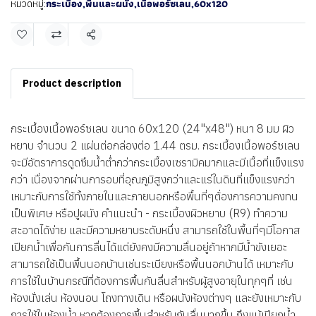
กระเบื้อง
,
พื้นและผนัง
,
เนื้อพอร์ซเลน
,
60x120
หมวดหมู่:
แชร์
Product description
กระเบื้องเนื้อพอร์ซเลน ขนาด 60x120 (24"x48") หนา 8 มม ผิว
หยาบ จำนวน 2 แผ่นต่อกล่องต่อ 1.44 ตรม. กระเบื้องเนื้อพอร์ซเลน
จะมีอัตราการดูดซึมน้ำต่ำกว่ากระเบื้องเซรามิคมากและมีเนื้อที่แข็งแรง
กว่า เนื่องจากผ่านการอบที่อุณภูมิสูงกว่าและแร่ในดินที่แข็งแรงกว่า
เหมาะกับการใช้ทั้งภายในและภายนอกหรือพื้นที่ๆต้่องการความคงทน
เป็นพิเศษ หรือปูผนัง คำแนะนำ - กระเบื้องผิวหยาบ (R9) ทำความ
สะอาดได้ง่าย และมีความหยาบระดับหนึ่ง สามารถใช้ในพื้นที่ๆมีโอกาส
เปียกน้ำเพื่อกันการลื่นได้แต่ยังคงมีความลื่นอยู่ถ้าหากมีน้ำขังเยอะ
สามารถใช้เป็นพื้นนอกบ้านเช่นระเบียงหรือพื้นนอกบ้านได้ เหมาะกับ
การใช้ในบ้านกรณีที่ต้องการพื้นกันลื่นสำหรับผู้สูงอายุในทุกๆที่ เช่น
ห้องนั่งเล่น ห้องนอน โถงทางเดิน หรือผนังห้องต่างๆ และยังเหมาะกับ
การใช้ในห้องน้ำ หากต้องการพื้นสำหรับกันลื่นมากขึ้น ถึงแม้เปียกน้ำ