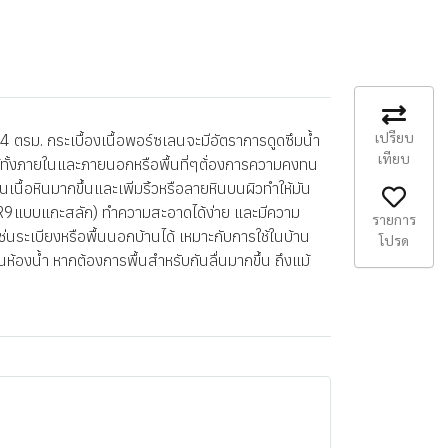
เปรียบ
รม. กระเบื้องเนื้อพอร์ซเลนจะมีอัตราการดูดซึมน้ำ
เทียบ
รใช้ทั้งภายในและภายนอกหรือพื้นที่ๆต้่องการความคงทน
เนื้อหินมากขึ้นและเพิ่มริ้วหรือลายหินบนผิวทำให้มัน
g (R9แบบแกะสลัก) ทำความสะอาดได้ง่าย และมีความ
รายการ
เช่นระเบียงหรือพื้นนอกบ้านได้ เหมาะกับการใช้ในบ้าน
โปรด
ในห้องน้ำ หากต้องการพื้นสำหรับกันลื่นมากขึ้น ถึงแม้