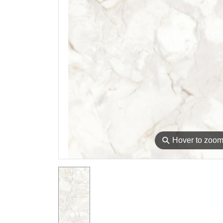
⚲
Hover to zoo