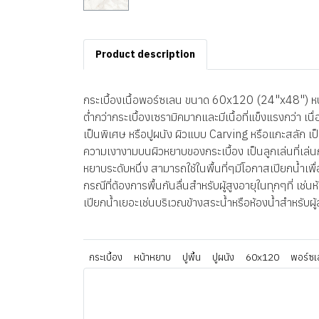
Product description
กระเบื้องเนื้อพอร์ซเลน ขนาด 60x120 (24"x48") หนา
ต่ำกว่ากระเบื้องเซรามิคมากและมีเนื้อที่แข็งแรงกว่า 
เป็นพิเศษ หรือปูผนัง ผิวแบบ Carving หรือแกะสลัก เป็น
ความเงางามบนผิวหยาบของกระเบื้อง เป็นลูกเล่นที่เล
หยาบระดับหนึ่ง สามารถใช้ในพื้นที่ๆมีโอกาสเปียกน้ำเพื
กรณีที่ต้องการพื้นกันลื่นสำหรับผู้สูงอายุในทุกๆที่ เช
เปียกน้ำเยอะเช่นบริเวณข้างสระน้ำหรือห้องน้ำสำหรับผ
กระเบื้อง
หน้าหยาบ
ปูพื้น
ปูผนัง
60x120
พอร์ซเ