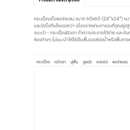
Product description
กระเบื้องเนื้อพอร์ซเลน ขนาด 60x60 (24"x24") หนา 8
และมีเนื้อที่แข็งแรงกว่า เนื่องจากผ่านการอบที่อุณภู
แนะนำ - กระเบื้องผิวเงา ทำความสะอาดได้ง่าย และจับคร
ห้องต่างๆ ไม่แนะนำให้ใช้เป็นพื้นของห้องน้ำหรือพื้นภา
กระเบื้อง
หน้าเงา
ปูพื้น
ปูผนัง
60x60
พอร์ซเลน