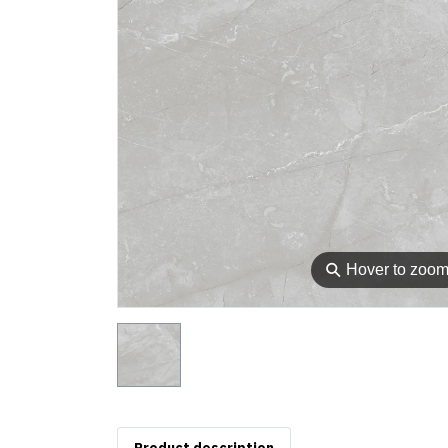
⚲
Hover to zoo