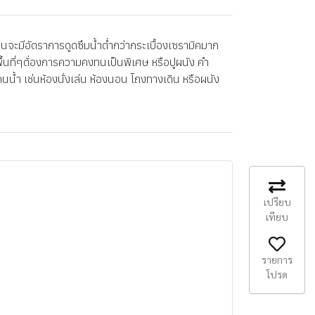
จะมีอัตราการดูดซึมน้ำต่ำกว่ากระเบื้องเซรามิคมาก
พื้นที่ๆต้่องการความคงทนเป็นพิเศษ หรือปูผนัง คำ
นน้ำ เช่นห้องนั่งเล่น ห้องนอน โถงทางเดิน หรือผนัง
เปรียบ
เทียบ
รายการ
โปรด