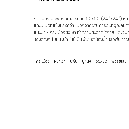
Product description
กระเบื้องเนื้อพอร์ซเลน ขนาด 60x60 (24"x24") หนา 8
และมีเนื้อที่แข็งแรงกว่า เนื่องจากผ่านการอบที่อุณภู
แนะนำ - กระเบื้องผิวเงา ทำความสะอาดได้ง่าย และจับคร
ห้องต่างๆ ไม่แนะนำให้ใช้เป็นพื้นของห้องน้ำหรือพื้นภา
กระเบื้อง
หน้าเงา
ปูพื้น
ปูผนัง
60x60
พอร์ซเลน