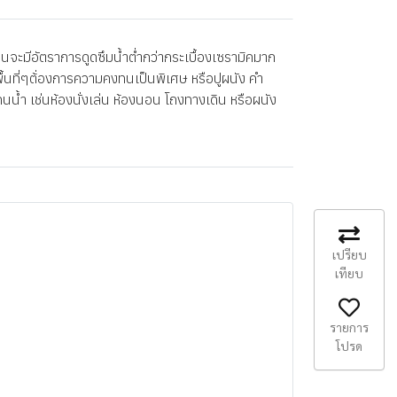
จะมีอัตราการดูดซึมน้ำต่ำกว่ากระเบื้องเซรามิคมาก
พื้นที่ๆต้่องการความคงทนเป็นพิเศษ หรือปูผนัง คำ
นน้ำ เช่นห้องนั่งเล่น ห้องนอน โถงทางเดิน หรือผนัง
เปรียบ
เทียบ
รายการ
โปรด