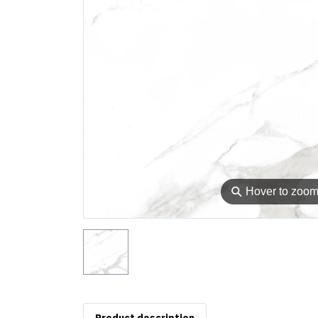
⚲
Hover to zoo