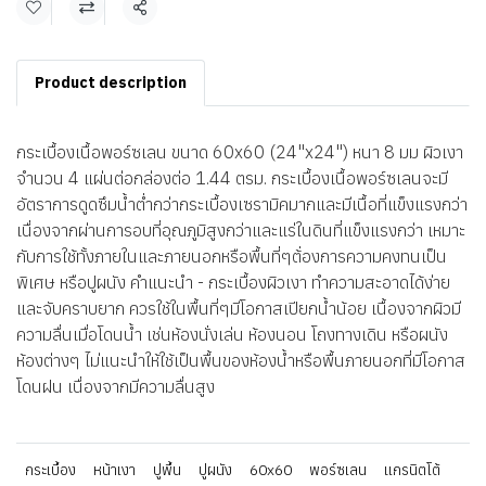
แชร์
Product description
กระเบื้องเนื้อพอร์ซเลน ขนาด 60x60 (24"x24") หนา 8 มม ผิวเงา
จำนวน 4 แผ่นต่อกล่องต่อ 1.44 ตรม. กระเบื้องเนื้อพอร์ซเลนจะมี
อัตราการดูดซึมน้ำต่ำกว่ากระเบื้องเซรามิคมากและมีเนื้อที่แข็งแรงกว่า
เนื่องจากผ่านการอบที่อุณภูมิสูงกว่าและแร่ในดินที่แข็งแรงกว่า เหมาะ
กับการใช้ทั้งภายในและภายนอกหรือพื้นที่ๆต้่องการความคงทนเป็น
พิเศษ หรือปูผนัง คำแนะนำ - กระเบื้องผิวเงา ทำความสะอาดได้ง่าย
และจับคราบยาก ควรใช้ในพื้นที่ๆมีโอกาสเปียกน้ำน้อย เนื้องจากผิวมี
ความลื่นเมื่อโดนน้ำ เช่นห้องนั่งเล่น ห้องนอน โถงทางเดิน หรือผนัง
ห้องต่างๆ ไม่แนะนำให้ใช้เป็นพื้นของห้องน้ำหรือพื้นภายนอกที่มีโอกาส
โดนฝน เนื่องจากมีความลื่นสูง
กระเบื้อง
หน้าเงา
ปูพื้น
ปูผนัง
60x60
พอร์ซเลน
แกรนิตโต้