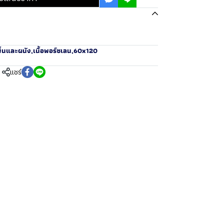
ื้นและผนัง
,
เนื้อพอร์ซเลน
,
60x120
แชร์