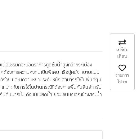
เปรียบ
เทียบ
้อเซรมิคจะมีอัตราการดูดซึมน้ำสูงกว่ากระเบื้อง
นที่ๆต้่องการความคงทนเป็นพิเศษ หรือปูผนัง หยาบแบบ
รายการ
้ง่าย และมีความหยาบระดับหนึ่ง สามารถใช้ในพื้นที่ๆมี
โปรด
้ เหมาะกับการใช้ในบ้านกรณีที่ต้องการพื้นกันลื่นสำหรับ
กันลื่นมากขึ้น ถึงแม้เปียกน้ำเยอะเช่นบริเวณข้างสระน้ำ