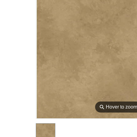
⚲
Hover to zoo