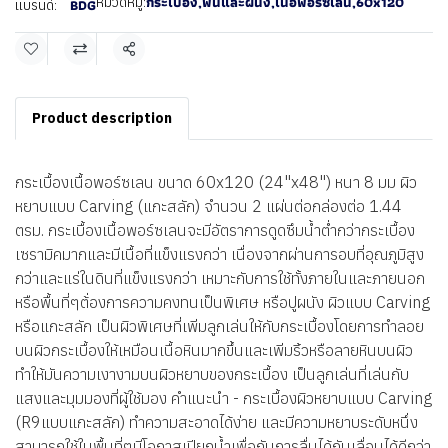
กระเบื้อง
,
พื้นและผนัง
,
เนื้อพอร์ซเลน
,
60x120
หมวดหมู่:
BDG
แบรนด์:
แชร์
Product description
กระเบื้องเนื้อพอร์ซเลน ขนาด 60x120 (24"x48") หนา 8 มม ผิว
หยาบแบบ Carving (แกะสลัก) จำนวน 2 แผ่นต่อกล่องต่อ 1.44
ตรม. กระเบื้องเนื้อพอร์ซเลนจะมีอัตราการดูดซึมน้ำต่ำกว่ากระเบื้อง
เซรามิคมากและมีเนื้อที่แข็งแรงกว่า เนื่องจากผ่านการอบที่อุณภูมิสูง
กว่าและแร่ในดินที่แข็งแรงกว่า เหมาะกับการใช้ทั้งภายในและภายนอก
หรือพื้นที่ๆต้่องการความคงทนเป็นพิเศษ หรือปูผนัง ผิวแบบ Carving
หรือแกะสลัก เป็นผิวพิเศษที่เพิ่มลูกเล่นให้กับกระเบื้องโดยการทำลอย
บนผิวกระเบื้องให้เหมือนเนื้อหินมากขึ้นและเพิ่มริ้วหรือลายหินบนผิว
ทำให้มันความเงางามบนผิวหยาบของกระเบื้อง เป็นลูกเล่นที่เล่นกับ
แสงและมุมมองที่ผู้ใช้มอง คำแนะนำ - กระเบื้องผิวหยาบแบบ Carving
(R9แบบแกะสลัก) ทำความสะอาดได้ง่าย และมีความหยาบระดับหนึ่ง
สามารถใช้ในพื้นที่ๆมีโอกาสเปียกน้ำเพื่อกันการลื่นได้กันเลื่อนได้ดีกว่า