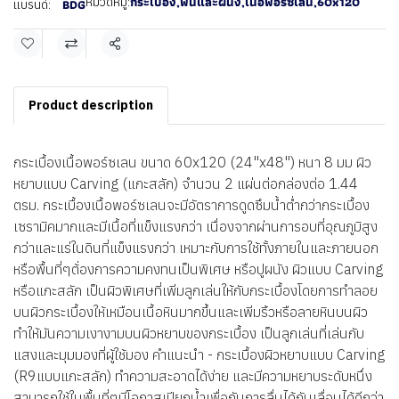
กระเบื้อง
,
พื้นและผนัง
,
เนื้อพอร์ซเลน
,
60x120
หมวดหมู่:
BDG
แบรนด์:
แชร์
Product description
กระเบื้องเนื้อพอร์ซเลน ขนาด 60x120 (24"x48") หนา 8 มม ผิว
หยาบแบบ Carving (แกะสลัก) จำนวน 2 แผ่นต่อกล่องต่อ 1.44
ตรม. กระเบื้องเนื้อพอร์ซเลนจะมีอัตราการดูดซึมน้ำต่ำกว่ากระเบื้อง
เซรามิคมากและมีเนื้อที่แข็งแรงกว่า เนื่องจากผ่านการอบที่อุณภูมิสูง
กว่าและแร่ในดินที่แข็งแรงกว่า เหมาะกับการใช้ทั้งภายในและภายนอก
หรือพื้นที่ๆต้่องการความคงทนเป็นพิเศษ หรือปูผนัง ผิวแบบ Carving
หรือแกะสลัก เป็นผิวพิเศษที่เพิ่มลูกเล่นให้กับกระเบื้องโดยการทำลอย
บนผิวกระเบื้องให้เหมือนเนื้อหินมากขึ้นและเพิ่มริ้วหรือลายหินบนผิว
ทำให้มันความเงางามบนผิวหยาบของกระเบื้อง เป็นลูกเล่นที่เล่นกับ
แสงและมุมมองที่ผู้ใช้มอง คำแนะนำ - กระเบื้องผิวหยาบแบบ Carving
(R9แบบแกะสลัก) ทำความสะอาดได้ง่าย และมีความหยาบระดับหนึ่ง
สามารถใช้ในพื้นที่ๆมีโอกาสเปียกน้ำเพื่อกันการลื่นได้กันเลื่อนได้ดีกว่า