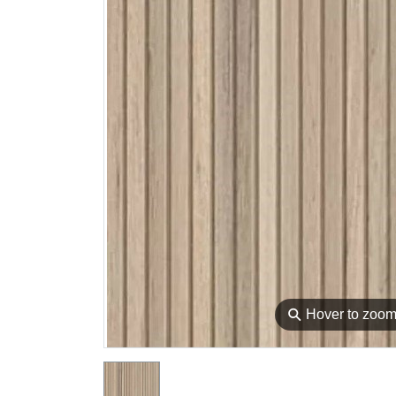
⚲
Hover to zoo