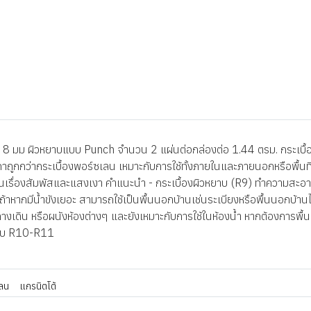
 มม ผิวหยาบแบบ Punch จำนวน 2 แผ่นต่อกล่องต่อ 1.44 ตรม. กระเบื้องเน
าคาถูกกว่ากระเบื้องพอร์ซเลน เหมาะกับการใช้ทั้งภายในและภายนอกหรือพื้
ล่นเรื่องสัมพัสและแสงเงา คำแนะนำ - กระเบื้องผิวหยาบ (R9) ทำความสะอาด
ู่ถ้าหากมีน้ำขังเยอะ สามารถใช้เป็นพื้นนอกบ้านเช่นระเบียงหรือพื้นนอกบ้านไ
ถงทางเดิน หรือผนังห้องต่างๆ และยังเหมาะกับการใช้ในห้องน้ำ หากต้องการพื้น
ะดับ R10-R11
ลน
แกรนิตโต้