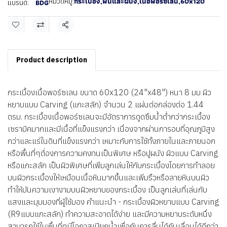
กระเบื้อง
,
พื้นและผนัง
,
เนื้อพอร์ซเลน
,
60x120
หมวดหมู่:
BDG
แบรนด์:
แชร์
Product description
กระเบื้องเนื้อพอร์ซเลน ขนาด 60x120 (24"x48") หนา 8 มม ผิว
หยาบแบบ Carving (แกะสลัก) จำนวน 2 แผ่นต่อกล่องต่อ 1.44
ตรม. กระเบื้องเนื้อพอร์ซเลนจะมีอัตราการดูดซึมน้ำต่ำกว่ากระเบื้อง
เซรามิคมากและมีเนื้อที่แข็งแรงกว่า เนื่องจากผ่านการอบที่อุณภูมิสูง
กว่าและแร่ในดินที่แข็งแรงกว่า เหมาะกับการใช้ทั้งภายในและภายนอก
หรือพื้นที่ๆต้่องการความคงทนเป็นพิเศษ หรือปูผนัง ผิวแบบ Carving
หรือแกะสลัก เป็นผิวพิเศษที่เพิ่มลูกเล่นให้กับกระเบื้องโดยการทำลอย
บนผิวกระเบื้องให้เหมือนเนื้อหินมากขึ้นและเพิ่มริ้วหรือลายหินบนผิว
ทำให้มันความเงางามบนผิวหยาบของกระเบื้อง เป็นลูกเล่นที่เล่นกับ
แสงและมุมมองที่ผู้ใช้มอง คำแนะนำ - กระเบื้องผิวหยาบแบบ Carving
(R9แบบแกะสลัก) ทำความสะอาดได้ง่าย และมีความหยาบระดับหนึ่ง
สามารถใช้ในพื้นที่ๆมีโอกาสเปียกน้ำเพื่อกันการลื่นได้กันเลื่อนได้ดีกว่า