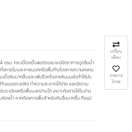
เปรียบ
เทียบ
รม. กระเบื้องเนื้อพอร์ซเลนจะมีอัตราการดูดซึมน้ำ
รใช้ทั้งภายในและภายนอกหรือพื้นที่ๆต้่องการความคงทน
รายการ
เนื้อหินมากขึ้นและเพิ่มริ้วหรือลายหินบนผิวทำให้มัน
โปรด
g (R9แบบแกะสลัก) ทำความสะอาดได้ง่าย และมีความ
เช่นระเบียงหรือพื้นนอกบ้านได้ เหมาะกับการใช้ในบ้าน
ในห้องน้ำ หากต้องการพื้นสำหรับกันลื่นมากขึ้น ถึงแม้