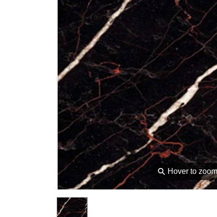
⚲
Hover to zoo