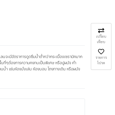
เปรียบ
เทียบ
นจะมีอัตราการดูดซึมน้ำต่ำกว่ากระเบื้องเซรามิคมาก
รายการ
พื้นที่ๆต้่องการความคงทนเป็นพิเศษ หรือปูผนัง คำ
โปรด
นน้ำ เช่นห้องนั่งเล่น ห้องนอน โถงทางเดิน หรือผนัง