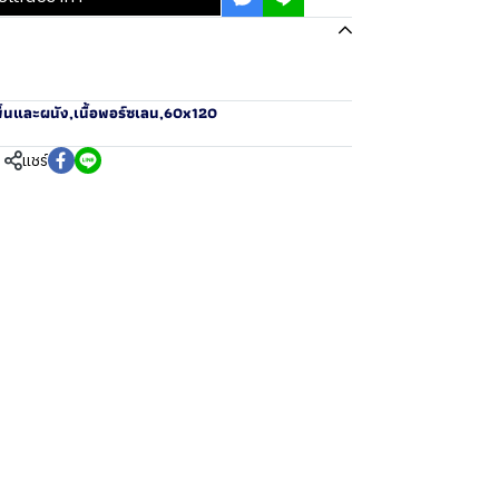
ื้นและผนัง
,
เนื้อพอร์ซเลน
,
60x120
แชร์