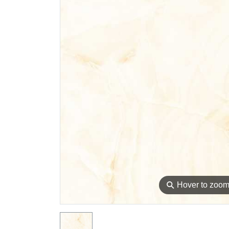
⚲
Hover to zoo