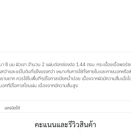
8 มม ผิวเงา จำนวน 2 แผ่นต่อกล่องต่อ 1.44 ตรม. กระเบื้องเนื้อพอร์ซเล
มิสูงกว่าและแร่ในดินที่แข็งแรงกว่า เหมาะกับการใช้ทั้งภายในและภายนอกหรือ
าบยาก ควรใช้ในพื้นที่ๆมีโอกาสเปียกน้ำน้อย เนื้องจากผิวมีความลื่นเมื่อโด
ยนอกที่มีโอกาสโดนฝน เนื่องจากมีความลื่นสูง
แกรนิตโต้
คะแนนและรีวิวสินค้า