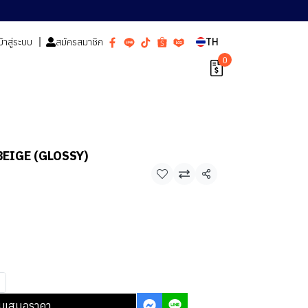
ข้าสู่ระบบ
สมัครสมาชิก
TH
0
 BEIGE (GLOSSY)
า
แชร์
บเสนอราคา