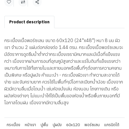
แชร์
Product description
กระเบื้องเนื้อพอร์ซเลน ขนาด 60x120 (24"x48") หนา 8 มม ผิว
เงา จำนวน 2 แผ่นต่อกล่องต่อ 1.44 ตรม. กระเบื้องเนื้อพอร์ซเลนจะ
มีอัตราการดูดซึมน้ำต่ำกว่ากระเบื้องเซรามิคมากและมีเนื้อที่แข็งแรง
กว่า เนื่องจากผ่านการอบที่อุณภูมิสูงกว่าและแร่ในดินที่แข็งแรงกว่า
เหมาะกับการใช้ทั้งภายในและภายนอกหรือพื้นที่ๆต้่องการความคงทน
เป็นพิเศษ หรือปูผนัง คำแนะนำ - กระเบื้องผิวเงา ทำความสะอาดได้
ง่าย และจับคราบยาก ควรใช้ในพื้นที่ๆมีโอกาสเปียกน้ำน้อย เนื้องจาก
ผิวมีความลื่นเมื่อโดนน้ำ เช่นห้องนั่งเล่น ห้องนอน โถงทางเดิน หรือ
ผนังห้องต่างๆ ไม่แนะนำให้ใช้เป็นพื้นของห้องน้ำหรือพื้นภายนอกที่มี
โอกาสโดนฝน เนื่องจากมีความลื่นสูง
กระเบื้อง
หน้าเงา
ปูพื้น
ปูผนัง
60x120
พอร์ซเลน
แกรนิตโต้