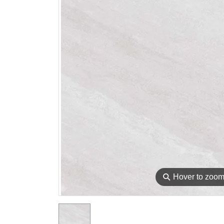
⚲
Hover to zoo