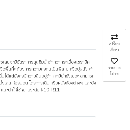
เปรียบ
เทียบ
เลนจะมีอัตราการดูดซึมน้ำต่ำกว่ากระเบื้องเซรามิค
รายการ
หรือพื้นที่ๆต้่องการความคงทนเป็นพิเศษ หรือปูผนัง คำ
โปรด
นได้แต่ยังคงมีความลื่นอยู่ถ้าหากมีน้ำขังเยอะ สามารถ
องนั่งเล่น ห้องนอน โถงทางเดิน หรือผนังห้องต่างๆ และยัง
ายุ แนะนำให้ใช้หยาบระดับ R10-R11