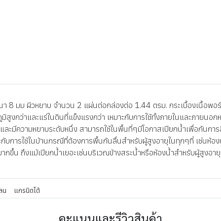
8 มม ผิวหยาบ จำนวน 2 แผ่นต่อกล่องต่อ 1.44 ตรม. กระเบื้องเนื้อพอร์ซ
ณภูมิสูงกว่าและแร่ในดินที่แข็งแรงกว่า เหมาะกับการใช้ทั้งภายในและภายนอก
ะมีความหยาบระดับหนึ่ง สามารถใช้ในพื้นที่ๆมีโอกาสเปียกน้ำเพื่อกันการลื่
กับการใช้ในบ้านกรณีที่ต้องการพื้นกันลื่นสำหรับผู้สูงอายุในทุกๆที่ เช่นห้
มากขึ้น ถึงแม้เปียกน้ำเยอะเช่นบริเวณข้างสระน้ำหรือห้องน้ำสำหรับผู้สูงอ
ลน
แกรนิตโต้
คะแนนและรีวิวสินค้า