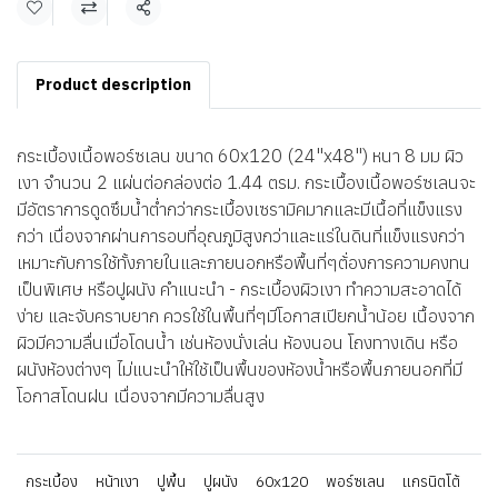
แชร์
Product description
กระเบื้องเนื้อพอร์ซเลน ขนาด 60x120 (24"x48") หนา 8 มม ผิว
เงา จำนวน 2 แผ่นต่อกล่องต่อ 1.44 ตรม. กระเบื้องเนื้อพอร์ซเลนจะ
มีอัตราการดูดซึมน้ำต่ำกว่ากระเบื้องเซรามิคมากและมีเนื้อที่แข็งแรง
กว่า เนื่องจากผ่านการอบที่อุณภูมิสูงกว่าและแร่ในดินที่แข็งแรงกว่า
เหมาะกับการใช้ทั้งภายในและภายนอกหรือพื้นที่ๆต้่องการความคงทน
เป็นพิเศษ หรือปูผนัง คำแนะนำ - กระเบื้องผิวเงา ทำความสะอาดได้
ง่าย และจับคราบยาก ควรใช้ในพื้นที่ๆมีโอกาสเปียกน้ำน้อย เนื้องจาก
ผิวมีความลื่นเมื่อโดนน้ำ เช่นห้องนั่งเล่น ห้องนอน โถงทางเดิน หรือ
ผนังห้องต่างๆ ไม่แนะนำให้ใช้เป็นพื้นของห้องน้ำหรือพื้นภายนอกที่มี
โอกาสโดนฝน เนื่องจากมีความลื่นสูง
กระเบื้อง
หน้าเงา
ปูพื้น
ปูผนัง
60x120
พอร์ซเลน
แกรนิตโต้