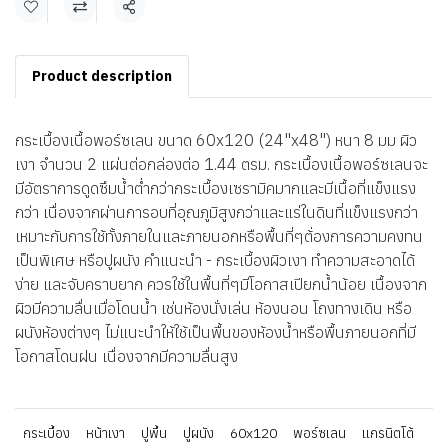
แชร์
Product description
กระเบื้องเนื้อพอร์ซเลน ขนาด 60x120 (24"x48") หนา 8 มม ผิว
เงา จำนวน 2 แผ่นต่อกล่องต่อ 1.44 ตรม. กระเบื้องเนื้อพอร์ซเลนจะ
มีอัตราการดูดซึมน้ำต่ำกว่ากระเบื้องเซรามิคมากและมีเนื้อที่แข็งแรง
กว่า เนื่องจากผ่านการอบที่อุณภูมิสูงกว่าและแร่ในดินที่แข็งแรงกว่า
เหมาะกับการใช้ทั้งภายในและภายนอกหรือพื้นที่ๆต้่องการความคงทน
เป็นพิเศษ หรือปูผนัง คำแนะนำ - กระเบื้องผิวเงา ทำความสะอาดได้
ง่าย และจับคราบยาก ควรใช้ในพื้นที่ๆมีโอกาสเปียกน้ำน้อย เนื้องจาก
ผิวมีความลื่นเมื่อโดนน้ำ เช่นห้องนั่งเล่น ห้องนอน โถงทางเดิน หรือ
ผนังห้องต่างๆ ไม่แนะนำให้ใช้เป็นพื้นของห้องน้ำหรือพื้นภายนอกที่มี
โอกาสโดนฝน เนื่องจากมีความลื่นสูง
กระเบื้อง
หน้าเงา
ปูพื้น
ปูผนัง
60x120
พอร์ซเลน
แกรนิตโต้