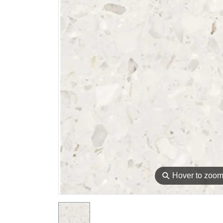
⚲
Hover to zoo