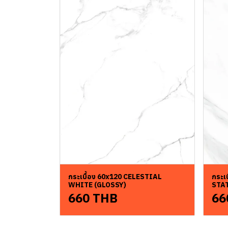
กระเบื้อง 60x120 CELESTIAL
กระเ
WHITE (GLOSSY)
STA
660 THB
66