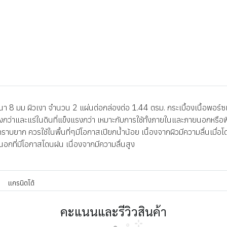
8 มม ผิวเงา จำนวน 2 แผ่นต่อกล่องต่อ 1.44 ตรม. กระเบื้องเนื้อพอร์ซเล
มิสูงกว่าและแร่ในดินที่แข็งแรงกว่า เหมาะกับการใช้ทั้งภายในและภายนอกหรือ
าบยาก ควรใช้ในพื้นที่ๆมีโอกาสเปียกน้ำน้อย เนื้องจากผิวมีความลื่นเมื่อโด
ยนอกที่มีโอกาสโดนฝน เนื่องจากมีความลื่นสูง
แกรนิตโต้
คะแนนและรีวิวสินค้า