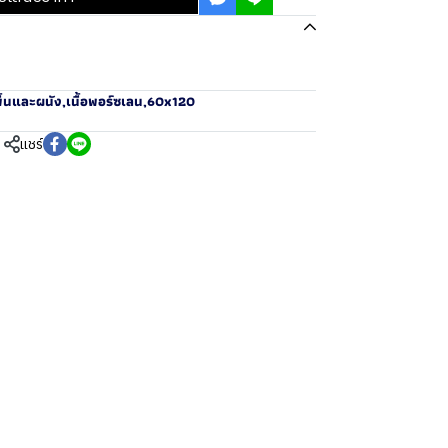
ื้นและผนัง
,
เนื้อพอร์ซเลน
,
60x120
แชร์