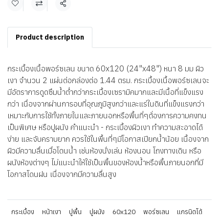
แชร์
Product description
กระเบื้องเนื้อพอร์ซเลน ขนาด 60x120 (24"x48") หนา 8 มม ผิว
เงา จำนวน 2 แผ่นต่อกล่องต่อ 1.44 ตรม. กระเบื้องเนื้อพอร์ซเลนจะ
มีอัตราการดูดซึมน้ำต่ำกว่ากระเบื้องเซรามิคมากและมีเนื้อที่แข็งแรง
กว่า เนื่องจากผ่านการอบที่อุณภูมิสูงกว่าและแร่ในดินที่แข็งแรงกว่า
เหมาะกับการใช้ทั้งภายในและภายนอกหรือพื้นที่ๆต้่องการความคงทน
เป็นพิเศษ หรือปูผนัง คำแนะนำ - กระเบื้องผิวเงา ทำความสะอาดได้
ง่าย และจับคราบยาก ควรใช้ในพื้นที่ๆมีโอกาสเปียกน้ำน้อย เนื้องจาก
ผิวมีความลื่นเมื่อโดนน้ำ เช่นห้องนั่งเล่น ห้องนอน โถงทางเดิน หรือ
ผนังห้องต่างๆ ไม่แนะนำให้ใช้เป็นพื้นของห้องน้ำหรือพื้นภายนอกที่มี
โอกาสโดนฝน เนื่องจากมีความลื่นสูง
กระเบื้อง
หน้าเงา
ปูพื้น
ปูผนัง
60x120
พอร์ซเลน
แกรนิตโต้