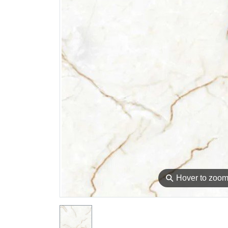
⚲
Hover to zoo