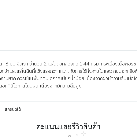
8 มม ผิวเงา จำนวน 2 แผ่นต่อกล่องต่อ 1.44 ตรม. กระเบื้องเนื้อพอร์ซเล
มิสูงกว่าและแร่ในดินที่แข็งแรงกว่า เหมาะกับการใช้ทั้งภายในและภายนอกหรือ
าบยาก ควรใช้ในพื้นที่ๆมีโอกาสเปียกน้ำน้อย เนื้องจากผิวมีความลื่นเมื่อโด
ยนอกที่มีโอกาสโดนฝน เนื่องจากมีความลื่นสูง
แกรนิตโต้
คะแนนและรีวิวสินค้า