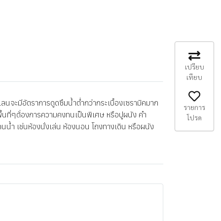
เปรียบ
เทียบ
นจะมีอัตราการดูดซึมน้ำต่ำกว่ากระเบื้องเซรามิคมาก
รายการ
พื้นที่ๆต้่องการความคงทนเป็นพิเศษ หรือปูผนัง คำ
โปรด
นน้ำ เช่นห้องนั่งเล่น ห้องนอน โถงทางเดิน หรือผนัง