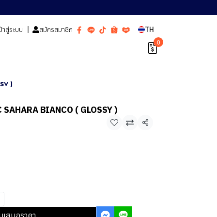
ข้าสู่ระบบ
สมัครสมาชิก
TH
0
SY )
IC SAHARA BIANCO ( GLOSSY )
า
แชร์
บเสนอราคา