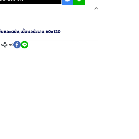
ื้นและผนัง
,
เนื้อพอร์ซเลน
,
60x120
แชร์