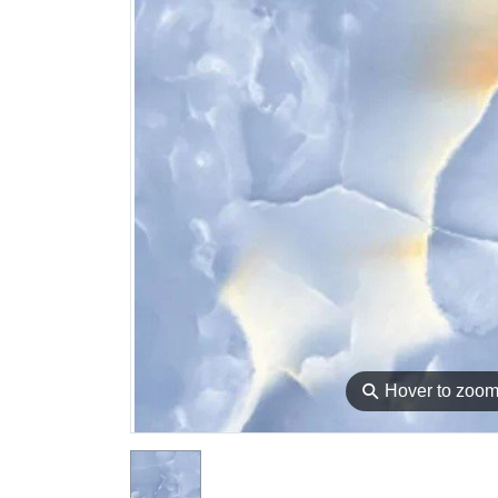
⚲
Hover to zoo