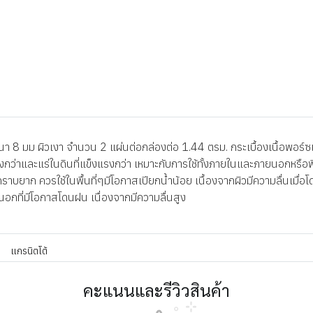
8 มม ผิวเงา จำนวน 2 แผ่นต่อกล่องต่อ 1.44 ตรม. กระเบื้องเนื้อพอร์ซเล
มิสูงกว่าและแร่ในดินที่แข็งแรงกว่า เหมาะกับการใช้ทั้งภายในและภายนอกหรือ
าบยาก ควรใช้ในพื้นที่ๆมีโอกาสเปียกน้ำน้อย เนื้องจากผิวมีความลื่นเมื่อโด
ยนอกที่มีโอกาสโดนฝน เนื่องจากมีความลื่นสูง
แกรนิตโต้
คะแนนและรีวิวสินค้า