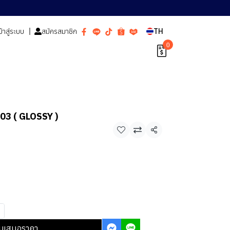
ข้าสู่ระบบ
สมัครสมาชิก
TH
0
03 ( GLOSSY )
า
แชร์
บเสนอราคา