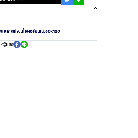
ื้นและผนัง
,
เนื้อพอร์ซเลน
,
60x120
แชร์