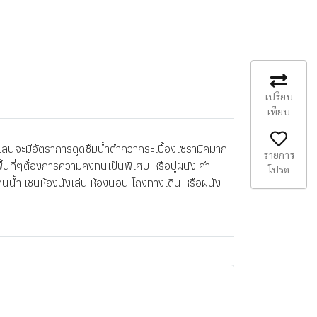
เปรียบ
เทียบ
นจะมีอัตราการดูดซึมน้ำต่ำกว่ากระเบื้องเซรามิคมาก
รายการ
พื้นที่ๆต้่องการความคงทนเป็นพิเศษ หรือปูผนัง คำ
โปรด
นน้ำ เช่นห้องนั่งเล่น ห้องนอน โถงทางเดิน หรือผนัง