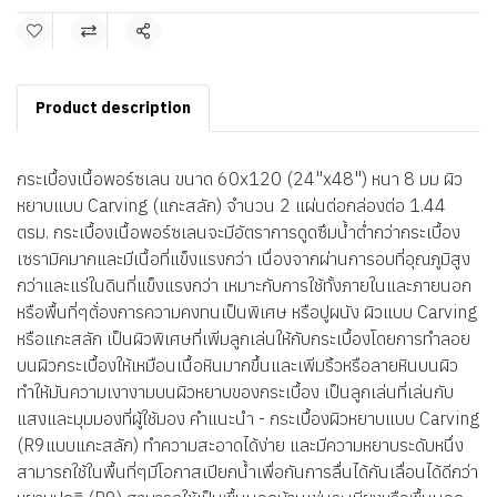
แชร์
Product description
กระเบื้องเนื้อพอร์ซเลน ขนาด 60x120 (24"x48") หนา 8 มม ผิว
หยาบแบบ Carving (แกะสลัก) จำนวน 2 แผ่นต่อกล่องต่อ 1.44
ตรม. กระเบื้องเนื้อพอร์ซเลนจะมีอัตราการดูดซึมน้ำต่ำกว่ากระเบื้อง
เซรามิคมากและมีเนื้อที่แข็งแรงกว่า เนื่องจากผ่านการอบที่อุณภูมิสูง
กว่าและแร่ในดินที่แข็งแรงกว่า เหมาะกับการใช้ทั้งภายในและภายนอก
หรือพื้นที่ๆต้่องการความคงทนเป็นพิเศษ หรือปูผนัง ผิวแบบ Carving
หรือแกะสลัก เป็นผิวพิเศษที่เพิ่มลูกเล่นให้กับกระเบื้องโดยการทำลอย
บนผิวกระเบื้องให้เหมือนเนื้อหินมากขึ้นและเพิ่มริ้วหรือลายหินบนผิว
ทำให้มันความเงางามบนผิวหยาบของกระเบื้อง เป็นลูกเล่นที่เล่นกับ
แสงและมุมมองที่ผู้ใช้มอง คำแนะนำ - กระเบื้องผิวหยาบแบบ Carving
(R9แบบแกะสลัก) ทำความสะอาดได้ง่าย และมีความหยาบระดับหนึ่ง
สามารถใช้ในพื้นที่ๆมีโอกาสเปียกน้ำเพื่อกันการลื่นได้กันเลื่อนได้ดีกว่า