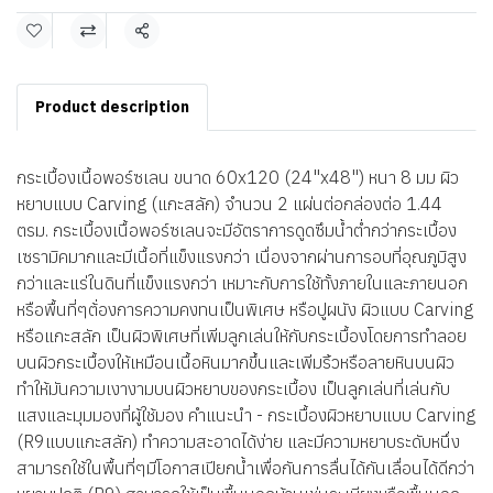
แชร์
Product description
กระเบื้องเนื้อพอร์ซเลน ขนาด 60x120 (24"x48") หนา 8 มม ผิว
หยาบแบบ Carving (แกะสลัก) จำนวน 2 แผ่นต่อกล่องต่อ 1.44
ตรม. กระเบื้องเนื้อพอร์ซเลนจะมีอัตราการดูดซึมน้ำต่ำกว่ากระเบื้อง
เซรามิคมากและมีเนื้อที่แข็งแรงกว่า เนื่องจากผ่านการอบที่อุณภูมิสูง
กว่าและแร่ในดินที่แข็งแรงกว่า เหมาะกับการใช้ทั้งภายในและภายนอก
หรือพื้นที่ๆต้่องการความคงทนเป็นพิเศษ หรือปูผนัง ผิวแบบ Carving
หรือแกะสลัก เป็นผิวพิเศษที่เพิ่มลูกเล่นให้กับกระเบื้องโดยการทำลอย
บนผิวกระเบื้องให้เหมือนเนื้อหินมากขึ้นและเพิ่มริ้วหรือลายหินบนผิว
ทำให้มันความเงางามบนผิวหยาบของกระเบื้อง เป็นลูกเล่นที่เล่นกับ
แสงและมุมมองที่ผู้ใช้มอง คำแนะนำ - กระเบื้องผิวหยาบแบบ Carving
(R9แบบแกะสลัก) ทำความสะอาดได้ง่าย และมีความหยาบระดับหนึ่ง
สามารถใช้ในพื้นที่ๆมีโอกาสเปียกน้ำเพื่อกันการลื่นได้กันเลื่อนได้ดีกว่า