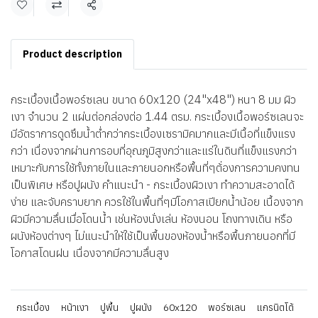
แชร์
Product description
กระเบื้องเนื้อพอร์ซเลน ขนาด 60x120 (24"x48") หนา 8 มม ผิว
เงา จำนวน 2 แผ่นต่อกล่องต่อ 1.44 ตรม. กระเบื้องเนื้อพอร์ซเลนจะ
มีอัตราการดูดซึมน้ำต่ำกว่ากระเบื้องเซรามิคมากและมีเนื้อที่แข็งแรง
กว่า เนื่องจากผ่านการอบที่อุณภูมิสูงกว่าและแร่ในดินที่แข็งแรงกว่า
เหมาะกับการใช้ทั้งภายในและภายนอกหรือพื้นที่ๆต้่องการความคงทน
เป็นพิเศษ หรือปูผนัง คำแนะนำ - กระเบื้องผิวเงา ทำความสะอาดได้
ง่าย และจับคราบยาก ควรใช้ในพื้นที่ๆมีโอกาสเปียกน้ำน้อย เนื้องจาก
ผิวมีความลื่นเมื่อโดนน้ำ เช่นห้องนั่งเล่น ห้องนอน โถงทางเดิน หรือ
ผนังห้องต่างๆ ไม่แนะนำให้ใช้เป็นพื้นของห้องน้ำหรือพื้นภายนอกที่มี
โอกาสโดนฝน เนื่องจากมีความลื่นสูง
กระเบื้อง
หน้าเงา
ปูพื้น
ปูผนัง
60x120
พอร์ซเลน
แกรนิตโต้