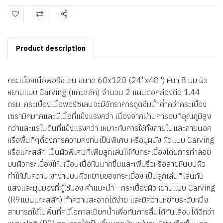
แชร์
Product description
กระเบื้องเนื้อพอร์ซเลน ขนาด 60x120 (24"x48") หนา 8 มม ผิว
หยาบแบบ Carving (แกะสลัก) จำนวน 2 แผ่นต่อกล่องต่อ 1.44
ตรม. กระเบื้องเนื้อพอร์ซเลนจะมีอัตราการดูดซึมน้ำต่ำกว่ากระเบื้อง
เซรามิคมากและมีเนื้อที่แข็งแรงกว่า เนื่องจากผ่านการอบที่อุณภูมิสูง
กว่าและแร่ในดินที่แข็งแรงกว่า เหมาะกับการใช้ทั้งภายในและภายนอก
หรือพื้นที่ๆต้่องการความคงทนเป็นพิเศษ หรือปูผนัง ผิวแบบ Carving
หรือแกะสลัก เป็นผิวพิเศษที่เพิ่มลูกเล่นให้กับกระเบื้องโดยการทำลอย
บนผิวกระเบื้องให้เหมือนเนื้อหินมากขึ้นและเพิ่มริ้วหรือลายหินบนผิว
ทำให้มันความเงางามบนผิวหยาบของกระเบื้อง เป็นลูกเล่นที่เล่นกับ
แสงและมุมมองที่ผู้ใช้มอง คำแนะนำ - กระเบื้องผิวหยาบแบบ Carving
(R9แบบแกะสลัก) ทำความสะอาดได้ง่าย และมีความหยาบระดับหนึ่ง
สามารถใช้ในพื้นที่ๆมีโอกาสเปียกน้ำเพื่อกันการลื่นได้กันเลื่อนได้ดีกว่า