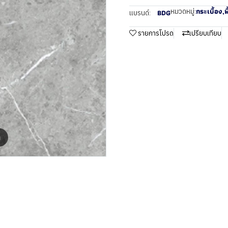
กระเบื้อง
,
พ
หมวดหมู่:
BDG
แบรนด์:
รายการโปรด
เปรียบเทียบ
m