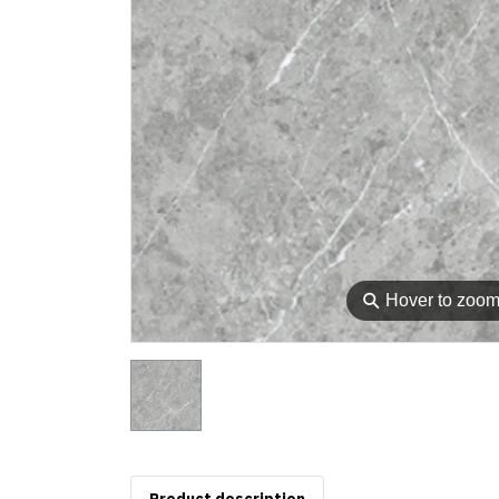
⚲
Hover to zoo