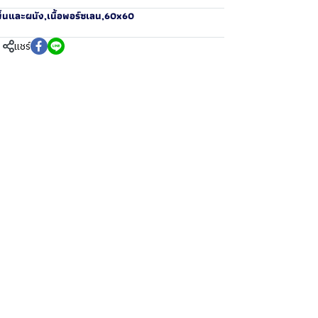
ื้นและผนัง
,
เนื้อพอร์ซเลน
,
60x60
แชร์