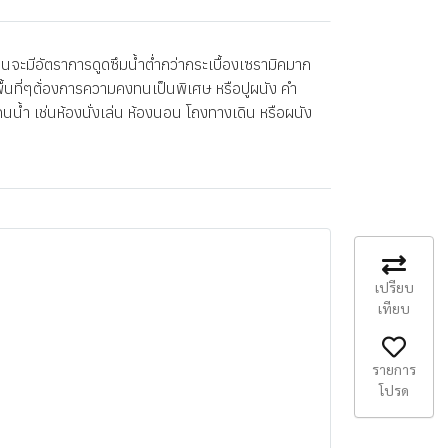
จะมีอัตราการดูดซึมน้ำต่ำกว่ากระเบื้องเซรามิคมาก
พื้นที่ๆต้่องการความคงทนเป็นพิเศษ หรือปูผนัง คำ
นน้ำ เช่นห้องนั่งเล่น ห้องนอน โถงทางเดิน หรือผนัง
เปรียบ
เทียบ
รายการ
โปรด