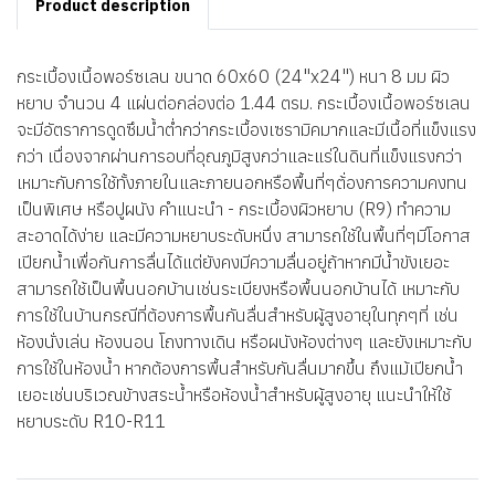
Product description
กระเบื้องเนื้อพอร์ซเลน ขนาด 60x60 (24"x24") หนา 8 มม ผิว
หยาบ จำนวน 4 แผ่นต่อกล่องต่อ 1.44 ตรม. กระเบื้องเนื้อพอร์ซเลน
จะมีอัตราการดูดซึมน้ำต่ำกว่ากระเบื้องเซรามิคมากและมีเนื้อที่แข็งแรง
กว่า เนื่องจากผ่านการอบที่อุณภูมิสูงกว่าและแร่ในดินที่แข็งแรงกว่า
เหมาะกับการใช้ทั้งภายในและภายนอกหรือพื้นที่ๆต้่องการความคงทน
เป็นพิเศษ หรือปูผนัง คำแนะนำ - กระเบื้องผิวหยาบ (R9) ทำความ
สะอาดได้ง่าย และมีความหยาบระดับหนึ่ง สามารถใช้ในพื้นที่ๆมีโอกาส
เปียกน้ำเพื่อกันการลื่นได้แต่ยังคงมีความลื่นอยู่ถ้าหากมีน้ำขังเยอะ
สามารถใช้เป็นพื้นนอกบ้านเช่นระเบียงหรือพื้นนอกบ้านได้ เหมาะกับ
การใช้ในบ้านกรณีที่ต้องการพื้นกันลื่นสำหรับผู้สูงอายุในทุกๆที่ เช่น
ห้องนั่งเล่น ห้องนอน โถงทางเดิน หรือผนังห้องต่างๆ และยังเหมาะกับ
การใช้ในห้องน้ำ หากต้องการพื้นสำหรับกันลื่นมากขึ้น ถึงแม้เปียกน้ำ
เยอะเช่นบริเวณข้างสระน้ำหรือห้องน้ำสำหรับผู้สูงอายุ แนะนำให้ใช้
หยาบระดับ R10-R11