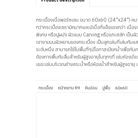
Product description
กระเบื้องเนื้อพอร์ซเลน ขนาด 60x60 (24"x24") หนา 
กว่ากระเบื้องเซรามิคมากและมีเนื้อที่แข็งแรงกว่า เนื
พิเศษ หรือปูผนัง ผิวแบบ Carving หรือแกะสลัก เป็นผิวพ
เงางามบนผิวหยาบของกระเบื้อง เป็นลูกเล่นที่เล่นกั
ระดับหนึ่ง สามารถใช้ในพื้นที่ๆมีโอกาสเปียกน้ำเพื่อกัน
ต้องการพื้นกันลื่นสำหรับผู้สูงอายุในทุกๆที่ เช่นห้องน
เยอะเช่นบริเวณข้างสระน้ำหรือห้องน้ำสำหรับผู้สูงอาย
กระเบื้อง
หน้าหยาบ R9
หินอ่อน
ปูพื้น
60x60