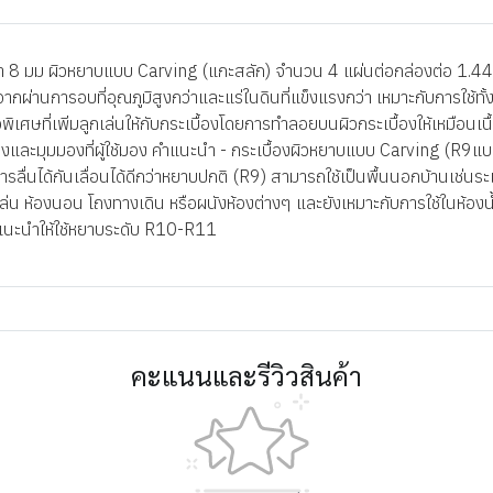
8 มม ผิวหยาบแบบ Carving (แกะสลัก) จำนวน 4 แผ่นต่อกล่องต่อ 1.44 ตรม
่องจากผ่านการอบที่อุณภูมิสูงกว่าและแร่ในดินที่แข็งแรงกว่า เหมาะกับการใ
ิเศษที่เพิ่มลูกเล่นให้กับกระเบื้องโดยการทำลอยบนผิวกระเบื้องให้เหมือนเนื
บแสงและมุมมองที่ผู้ใช้มอง คำแนะนำ - กระเบื้องผิวหยาบแบบ Carving (R
การลื่นได้กันเลื่อนได้ดีกว่าหยาบปกติ (R9) สามารถใช้เป็นพื้นนอกบ้านเช่นระ
ั่งเล่น ห้องนอน โถงทางเดิน หรือผนังห้องต่างๆ และยังเหมาะกับการใช้ในห้องน
ุ แนะนำให้ใช้หยาบระดับ R10-R11
คะแนนและรีวิวสินค้า