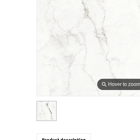
⚲
Hover to zoo