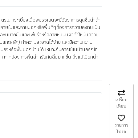
. กระเบื้องเนื้อพอร์ซเลนจะมีอัตราการดูดซึมน้ำต่ำ
ช้ทั้งภายในและภายนอกหรือพื้นที่ๆต้่องการความคงทนเป็น
้อหินมากขึ้นและเพิ่มริ้วหรือลายหินบนผิวทำให้มันความ
9แบบแกะสลัก) ทำความสะอาดได้ง่าย และมีความหยาบ
เบียงหรือพื้นนอกบ้านได้ เหมาะกับการใช้ในบ้านกรณีที่
้ำ หากต้องการพื้นสำหรับกันลื่นมากขึ้น ถึงแม้เปียกน้ำ
เปรียบ
เทียบ
รายการ
โปรด