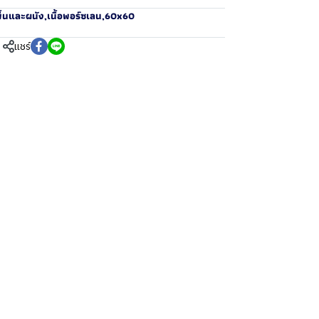
ื้นและผนัง
,
เนื้อพอร์ซเลน
,
60x60
แชร์