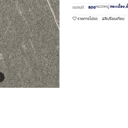
กระเบื้อง
,
พ
หมวดหมู่:
BDG
แบรนด์:
รายการโปรด
เปรียบเทียบ
m