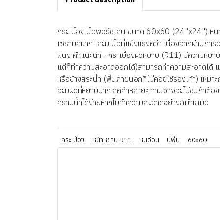
Product description
กระเบื้องเนื้อพอร์ซเลน ขนาด 60x60 (24"x24") หนา 8
เซรามิคมากและมีเนื้อที่แข็งแรงกว่า เนื่องจากผ่านการ
ผนัง คำแนะนำ - กระเบื้องผิวหยาบ (R11) มีความหยาบมาก
แต่ก็ทำความสะอาดออกได้)สามารถทำความสะอาดได้ แนะ
หรือข้างสระน้ำ (พื้นภายนอกที่ไม่ค่อยใช้รองเท้า) เหมา
จะมีผิวที่หยาบมาก ลูกค้าหลายๆท่านอาจจะไม่ชินถ้าต้อง
คราบน้ำได้ง่ายหากไม่ทำความสะอาดอย่างสม่ำเสมอ
กระเบื้อง
หน้าหยาบ R11
หินอ่อน
ปูพื้น
60x60