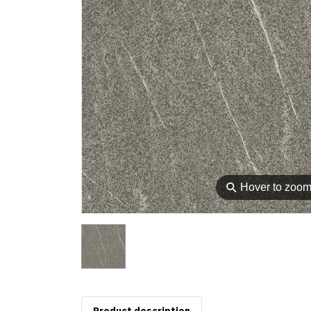
⚲
Hover to zoo