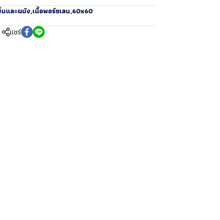
ื้นและผนัง
,
เนื้อพอร์ซเลน
,
60x60
แชร์