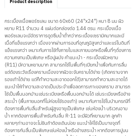
Product description
กระเบื้องเนื้อพอร์ซเลน ขนาด 60x60 (24"x24") หนา 8 มม ผิว
หยาบ R11 จำนวน 4 แผ่นต่อกล่องต่อ 1.44 ตรม. กระเบื้องเนื้อ
พอร์ซเลนจะมีอัตราการดูดซึมน้ำต่ำกว่ากระเบื้องเซรามิคมากและมี
เนื้อที่แข็งแรงกว่า เนื่องจากผ่านการอบที่อุณภูมิสูงกว่าและแร่ในดินที่
แข็งแรงกว่า เหมาะกับการใช้ทั้งภายในและภายนอกหรือพื้นที่ๆต้่องการ
ความคงทนเป็นพิเศษ หรือปูผนัง คำแนะนำ - กระเบื้องผิวหยาบ
(R11) มีความหยาบมาก สามารถใช้ในพื้นที่ๆเปียกน้ำเพื่อกันการลื่น
แต่ต้องระวังเรื่องคราบเนื่องจากผิวจะจับคราบได้ง่าย (เกิดคราบจาก
รองเท้าได้ง่าย แต่ก็ทำความสะอาดออกได้)สามารถทำความสะอาดได้
แนะนำให้ทำความสะอาดเป็นประจำเพื่อลดการเกาะของคราบ สามารถ
ใช้เป็นพื้นนอกบ้านเช่นระเบียงหรือพื้นนอกบ้านได้ เช่นระเบียงหรือข้าง
สระน้ำ (พื้นภายนอกที่ไม่ค่อยใช้รองเท้า) เหมาะกับการใช้ในบ้านกรณีที่
ต้องการพื้นกันลื่นสำหรับผู้สูงอายุเป็นพิเศษ เช่นห้องน้ำ บริเวณอาบ
น้ำ หากต้องการพื้นสำหรับกันลื่น R-11 จะมีผิวที่หยาบมาก ลูกค้า
หลายๆท่านอาจจะไม่ชินถ้าต้องเดินบ่อย แนะนำให้ใช้เป็นบางจุดที่
ต้องการกันลื่นเป็นพิเศษเช่นห้องน้ำหรือข้างสระน้ำ หากต้องการปูบน