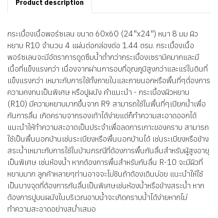
Product description
กระเบื้องเนื้อพอร์ซเลน ขนาด 60x60 (24"x24") หนา 8 มม ผิว
หยาบ R10 จำนวน 4 แผ่นต่อกล่องต่อ 1.44 ตรม. กระเบื้องเนื้อ
พอร์ซเลนจะมีอัตราการดูดซึมน้ำต่ำกว่ากระเบื้องเซรามิคมากและมี
เนื้อที่แข็งแรงกว่า เนื่องจากผ่านการอบที่อุณภูมิสูงกว่าและแร่ในดินที่
แข็งแรงกว่า เหมาะกับการใช้ทั้งภายในและภายนอกหรือพื้นที่ๆต้่องการ
ความคงทนเป็นพิเศษ หรือปูผนัง คำแนะนำ - กระเบื้องผิวหยาบ
(R10) มีความหยาบมากขึ้นจาก R9 สามารถใช้ในพื้นที่ๆเปียกน้ำเพื่อ
กันการลื่น เกิดคราบจากรองเท้าได้ง่ายแต่ก็ทำความสะอาดออกได้
แนะนำให้ทำความสะอาดเป็นประจำเพื่อลดการเกาะของคราบ สามารถ
ใช้เป็นพื้นนอกบ้านเช่นระเบียงหรือพื้นนอกบ้านได้ เช่นระเบียงหรือข้าง
สระน้ำเหมาะกับการใช้ในบ้านกรณีที่ต้องการพื้นกันลื่นสำหรับผู้สูงอายุ
เป็นพิเศษ เช่นห้องน้ำ หากต้องการพื้นสำหรับกันลื่น R-10 จะมีผิวที่
หยาบมาก ลูกค้าหลายๆท่านอาจจะไม่ชินถ้าต้องเดินบ่อย แนะนำให้ใช้
เป็นบางจุดที่ต้องการกันลื่นเป็นพิเศษเช่นห้องน้ำหรือข้างสระน้ำ หาก
ต้องการปูบนผนังในบริเวณอาบน้ำจะเกิดคราบน้ำได้ง่ายหากไม่
ทำความสะอาดอย่างสม่ำเสมอ