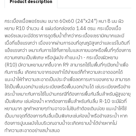
Product description
กระเบื้องเนื้อพอร์ซเลน ขนาด 60x60 (24"x24") หนา 8 มม ผิว
หยาบ R10 จำนวน 4 แผ่นต่อกล่องต่อ 1.44 ตรม. กระเบื้องเนื้อ
พอร์ซเลนจะมีอัตราการดูดซึมน้ำต่ำกว่ากระเบื้องเซรามิคมากและมี
เนื้อที่แข็งแรงกว่า เนื่องจากผ่านการอบที่อุณภูมิสูงกว่าและแร่ในดินที่
แข็งแรงกว่า เหมาะกับการใช้ทั้งภายในและภายนอกหรือพื้นที่ๆต้่องการ
ความคงทนเป็นพิเศษ หรือปูผนัง คำแนะนำ - กระเบื้องผิวหยาบ
(R10) มีความหยาบมากขึ้นจาก R9 สามารถใช้ในพื้นที่ๆเปียกน้ำเพื่อ
กันการลื่น เกิดคราบจากรองเท้าได้ง่ายแต่ก็ทำความสะอาดออกได้
แนะนำให้ทำความสะอาดเป็นประจำเพื่อลดการเกาะของคราบ สามารถ
ใช้เป็นพื้นนอกบ้านเช่นระเบียงหรือพื้นนอกบ้านได้ เช่นระเบียงหรือข้าง
สระน้ำเหมาะกับการใช้ในบ้านกรณีที่ต้องการพื้นกันลื่นสำหรับผู้สูงอายุ
เป็นพิเศษ เช่นห้องน้ำ หากต้องการพื้นสำหรับกันลื่น R-10 จะมีผิวที่
หยาบมาก ลูกค้าหลายๆท่านอาจจะไม่ชินถ้าต้องเดินบ่อย แนะนำให้ใช้
เป็นบางจุดที่ต้องการกันลื่นเป็นพิเศษเช่นห้องน้ำหรือข้างสระน้ำ หาก
ต้องการปูบนผนังในบริเวณอาบน้ำจะเกิดคราบน้ำได้ง่ายหากไม่
ทำความสะอาดอย่างสม่ำเสมอ