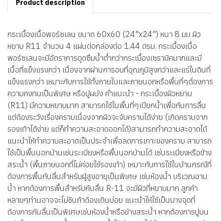
Product description
กระเบื้องเนื้อพอร์ซเลน ขนาด 60x60 (24"x24") หนา 8 มม ผิว
หยาบ R11 จำนวน 4 แผ่นต่อกล่องต่อ 1.44 ตรม. กระเบื้องเนื้อ
พอร์ซเลนจะมีอัตราการดูดซึมน้ำต่ำกว่ากระเบื้องเซรามิคมากและมี
เนื้อที่แข็งแรงกว่า เนื่องจากผ่านการอบที่อุณภูมิสูงกว่าและแร่ในดินที่
แข็งแรงกว่า เหมาะกับการใช้ทั้งภายในและภายนอกหรือพื้นที่ๆต้่องการ
ความคงทนเป็นพิเศษ หรือปูผนัง คำแนะนำ - กระเบื้องผิวหยาบ
(R11) มีความหยาบมาก สามารถใช้ในพื้นที่ๆเปียกน้ำเพื่อกันการลื่น
แต่ต้องระวังเรื่องคราบเนื่องจากผิวจะจับคราบได้ง่าย (เกิดคราบจาก
รองเท้าได้ง่าย แต่ก็ทำความสะอาดออกได้)สามารถทำความสะอาดได้
แนะนำให้ทำความสะอาดเป็นประจำเพื่อลดการเกาะของคราบ สามารถ
ใช้เป็นพื้นนอกบ้านเช่นระเบียงหรือพื้นนอกบ้านได้ เช่นระเบียงหรือข้าง
สระน้ำ (พื้นภายนอกที่ไม่ค่อยใช้รองเท้า) เหมาะกับการใช้ในบ้านกรณีที่
ต้องการพื้นกันลื่นสำหรับผู้สูงอายุเป็นพิเศษ เช่นห้องน้ำ บริเวณอาบ
น้ำ หากต้องการพื้นสำหรับกันลื่น R-11 จะมีผิวที่หยาบมาก ลูกค้า
หลายๆท่านอาจจะไม่ชินถ้าต้องเดินบ่อย แนะนำให้ใช้เป็นบางจุดที่
ต้องการกันลื่นเป็นพิเศษเช่นห้องน้ำหรือข้างสระน้ำ หากต้องการปูบน