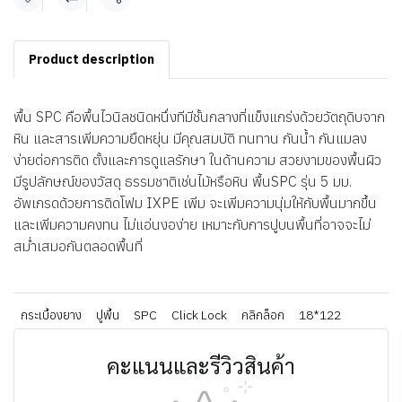
แชร์
Product description
พื้น SPC คือพื้นไวนิลชนิดหนึ่งทีมีชั้นกลางที่แข็งแกร่งด้วยวัตถุดิบจาก
หิน และสารเพิ่มความยืดหยุ่น มีคุณสมบัติ ทนทาน กันน้ำ กันแมลง
ง่ายต่อการติด ตั้งและการดูแลรักษา ในด้านความ สวยงามของพื้นผิว
มีรูปลักษณ์ของวัสดุ ธรรมชาติเช่นไม้หรือหิน พื้นSPC รุ่น 5 มม.
อัพเกรดด้วยการติดโฟม IXPE เพิ่ม จะเพิ่มความนุ่มให้กับพื้นมากขึ้น
และเพิ่มความคงทน ไม่แอ่นงอง่าย เหมาะกับการปูบนพื้นที่อาจจะไม่
สม่ำเสมอกันตลอดพื้นที่
กระเบื้องยาง
ปูพื้น
SPC
Click Lock
คลิกล็อก
18*122
คะแนนและรีวิวสินค้า