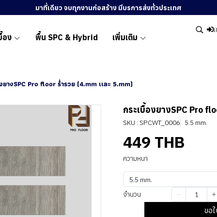
มาที่เดียว จบทุกงานก่อสร้าง มีบรการส่งทั่วประเทศ
เ
ื้อง
พื้น SPC & Hybrid
เพิ่มเติม
องยางSPC Pro floor ร่ำรวย (4.mm เเละ 5.mm)
กระเบื้องยางSPC Pro flo
SKU : SPCWT_0006
5.5 mm.
449 THB
ความหนา
5.5 mm.
จำนวน
ขอใ