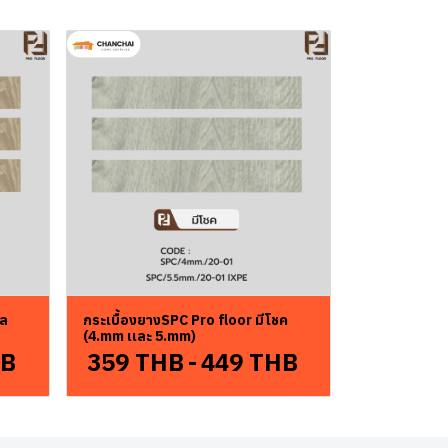
คล
กระเบื้องยางSPC Pro floor มีโชค
(4.mm เเละ 5.mm)
HB
359 THB
-
449 THB