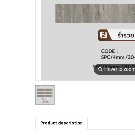
⚲
Hover to zoo
Product description