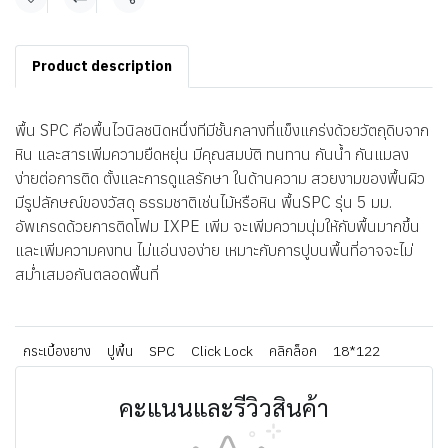
แชร์
Product description
พื้น SPC คือพื้นไวนิลชนิดหนึ่งทีมีชั้นกลางที่แข็งแกร่งด้วยวัตถุดิบจาก
หิน และสารเพิ่มความยืดหยุ่น มีคุณสมบัติ ทนทาน กันน้ำ กันแมลง
ง่ายต่อการติด ตั้งและการดูแลรักษา ในด้านความ สวยงามของพื้นผิว
มีรูปลักษณ์ของวัสดุ ธรรมชาติเช่นไม้หรือหิน พื้นSPC รุ่น 5 มม.
อัพเกรดด้วยการติดโฟม IXPE เพิ่ม จะเพิ่มความนุ่มให้กับพื้นมากขึ้น
และเพิ่มความคงทน ไม่แอ่นงอง่าย เหมาะกับการปูบนพื้นที่อาจจะไม่
สม่ำเสมอกันตลอดพื้นที่
กระเบื้องยาง
ปูพื้น
SPC
Click Lock
คลิกล็อก
18*122
คะแนนและรีวิวสินค้า