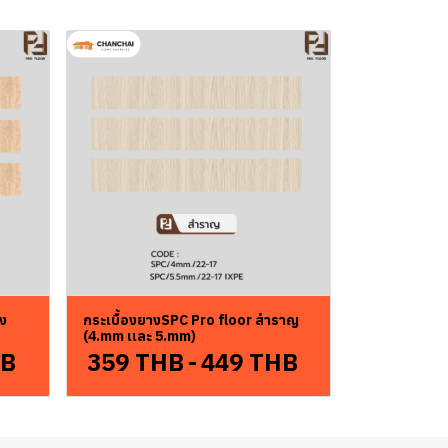
่ง
กระเบื้องยางSPC Pro floor สำราญ
(4.mm เเละ 5.mm)
HB
359 THB
-
449 THB