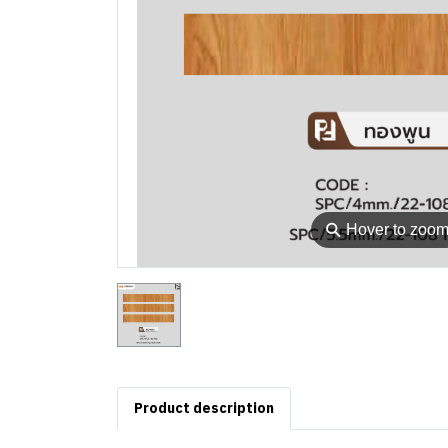
⚲
Hover to zoo
Product description