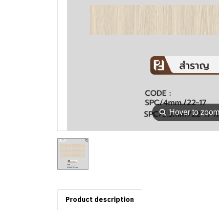
⚲
Hover to zoo
Product description