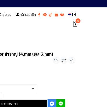
ข้าสู่ระบบ
สมัครสมาชิก
TH
0
oor สำราญ (4.mm เเละ 5.mm)
แชร์
บเสนอราคา