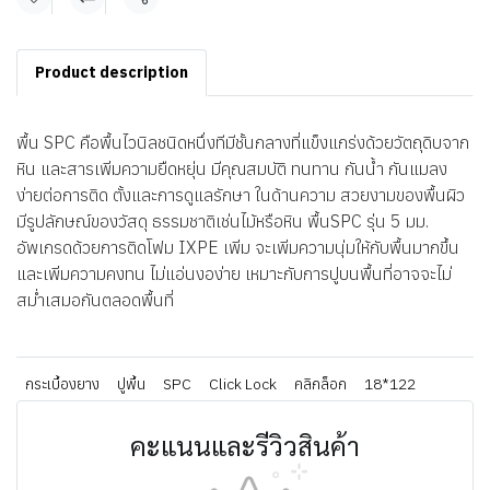
แชร์
Product description
พื้น SPC คือพื้นไวนิลชนิดหนึ่งทีมีชั้นกลางที่แข็งแกร่งด้วยวัตถุดิบจาก
หิน และสารเพิ่มความยืดหยุ่น มีคุณสมบัติ ทนทาน กันน้ำ กันแมลง
ง่ายต่อการติด ตั้งและการดูแลรักษา ในด้านความ สวยงามของพื้นผิว
มีรูปลักษณ์ของวัสดุ ธรรมชาติเช่นไม้หรือหิน พื้นSPC รุ่น 5 มม.
อัพเกรดด้วยการติดโฟม IXPE เพิ่ม จะเพิ่มความนุ่มให้กับพื้นมากขึ้น
และเพิ่มความคงทน ไม่แอ่นงอง่าย เหมาะกับการปูบนพื้นที่อาจจะไม่
สม่ำเสมอกันตลอดพื้นที่
กระเบื้องยาง
ปูพื้น
SPC
Click Lock
คลิกล็อก
18*122
คะแนนและรีวิวสินค้า