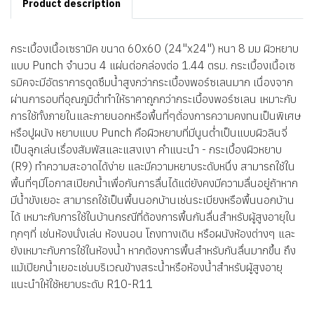
Product description
กระเบื้องเนื้อเซรามิค ขนาด 60x60 (24"x24") หนา 8 มม ผิวหยาบ
แบบ Punch จำนวน 4 แผ่นต่อกล่องต่อ 1.44 ตรม. กระเบื้องเนื้อเซ
รมิคจะมีอัตราการดูดซึมน้ำสูงกว่ากระเบื้องพอร์ซเลนมาก เนื่องจาก
ผ่านการอบที่อุณภูมิต่ำทำให้ราคาถูกกว่ากระเบื้องพอร์ซเลน เหมาะกับ
การใช้ทั้งภายในและภายนอกหรือพื้นที่ๆต้่องการความคงทนเป็นพิเศษ
หรือปูผนัง หยาบแบบ Punch คือผิวหยาบที่มีนูนต่ำเป็นแบบผิวลินจี่
เป็นลูกเล่นเรื่องสัมพัสและแสงเงา คำแนะนำ - กระเบื้องผิวหยาบ
(R9) ทำความสะอาดได้ง่าย และมีความหยาบระดับหนึ่ง สามารถใช้ใน
พื้นที่ๆมีโอกาสเปียกน้ำเพื่อกันการลื่นได้แต่ยังคงมีความลื่นอยู่ถ้าหาก
มีน้ำขังเยอะ สามารถใช้เป็นพื้นนอกบ้านเช่นระเบียงหรือพื้นนอกบ้าน
ได้ เหมาะกับการใช้ในบ้านกรณีที่ต้องการพื้นกันลื่นสำหรับผู้สูงอายุใน
ทุกๆที่ เช่นห้องนั่งเล่น ห้องนอน โถงทางเดิน หรือผนังห้องต่างๆ และ
ยังเหมาะกับการใช้ในห้องน้ำ หากต้องการพื้นสำหรับกันลื่นมากขึ้น ถึง
แม้เปียกน้ำเยอะเช่นบริเวณข้างสระน้ำหรือห้องน้ำสำหรับผู้สูงอายุ
แนะนำให้ใช้หยาบระดับ R10-R11