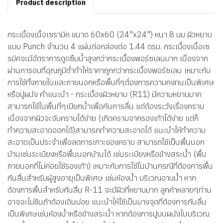
Product description
กระเบื้องเนื้อเซรามิค ขนาด 60x60 (24"x24") หนา 8 มม ผิวหยาบ
แบบ Punch จำนวน 4 แผ่นต่อกล่องต่อ 1.44 ตรม. กระเบื้องเนื้อเซ
รมิคจะมีอัตราการดูดซึมน้ำสูงกว่ากระเบื้องพอร์ซเลนมาก เนื่องจาก
ผ่านการอบที่อุณภูมิต่ำทำให้ราคาถูกกว่ากระเบื้องพอร์ซเลน เหมาะกับ
การใช้ทั้งภายในและภายนอกหรือพื้นที่ๆต้่องการความคงทนเป็นพิเศษ
หรือปูผนัง คำแนะนำ - กระเบื้องผิวหยาบ (R11) มีความหยาบมาก
สามารถใช้ในพื้นที่ๆเปียกน้ำเพื่อกันการลื่น แต่ต้องระวังเรื่องคราบ
เนื่องจากผิวจะจับคราบได้ง่าย (เกิดคราบจากรองเท้าได้ง่าย แต่ก็
ทำความสะอาดออกได้)สามารถทำความสะอาดได้ แนะนำให้ทำความ
สะอาดเป็นประจำเพื่อลดการเกาะของคราบ สามารถใช้เป็นพื้นนอก
บ้านเช่นระเบียงหรือพื้นนอกบ้านได้ เช่นระเบียงหรือข้างสระน้ำ (พื้น
ภายนอกที่ไม่ค่อยใช้รองเท้า) เหมาะกับการใช้ในบ้านกรณีที่ต้องการพื้น
กันลื่นสำหรับผู้สูงอายุเป็นพิเศษ เช่นห้องน้ำ บริเวณอาบน้ำ หาก
ต้องการพื้นสำหรับกันลื่น R-11 จะมีผิวที่หยาบมาก ลูกค้าหลายๆท่าน
อาจจะไม่ชินถ้าต้องเดินบ่อย แนะนำให้ใช้เป็นบางจุดที่ต้องการกันลื่น
เป็นพิเศษเช่นห้องน้ำหรือข้างสระน้ำ หากต้องการปูบนผนังในบริเวณ