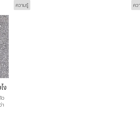
ความรู้
ควา
งไง
ล้ว
ว่า